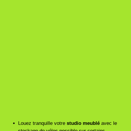
Studio meublé et économique avec 5
Vélux et une grande baignoire confortable.
Arras
Louez tranquille votre
studio meublé
avec le
stockage de vélos possible sur certains